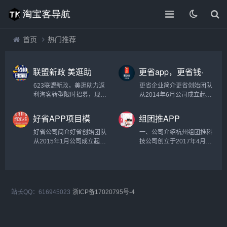
首页
热门推荐
联盟新政 美逛助
更省app，更省钱·
力返利淘客转型
更赚钱项目解读
623联盟新政，美逛助力返
更省企业简介更省创始团队
（报名免费参加公
利淘客转型限时招募，现邀
从2014年6月公司成立起就
开课）
请各类返利大牛参加返利转
涉足电商导购领域。从最初
APP线上培训课程，参加听
导购【巨打折】到【拾牛
好省APP项目模
组团推APP
课学员赠送30天后台账号使
APP】后续更名【更省
式介绍，如何加入
用权限+价值99元靓号
APP】，期间还包含了推好
好省公司简介好省创始团队
一、公司介绍杭州组团推科
好省！
+5999元返利转APP整套培
单，淘客基地等众多互联网
从2015年1月公司成立起就
技公司创立于2017年4月，
训课程（干货）。1 “...
淘客系列产品，属于一家老
涉足电商导购领域。2015年
至今用户量已经突破2000
牌儿互...
7月，总计获A轮融资2400
万。组团推总公司坐落于人
万，投资方为亚洲最大风投
间天堂——杭州，APP自上
机构高瓴资本，其投资案例
线以来，一直保持高速增
包括阿里、腾讯、京东等。
长，2018年11月11日双十
站长QQ：616945023
浙ICP备17020795号-4
好省现有员工300余...
一“购物狂欢节”在A...