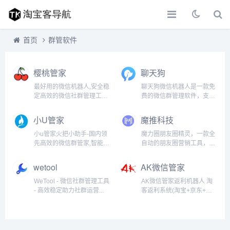
首页
群管软件
樱桃管家
聊天狗
最好用的微信机器人,安全稳
聊天狗微信机器人是一款免
定高效的微信社群管理工具
费的微信群管理软件，支持
支持私聊,群聊,群签到,群管
电脑微信双开/多开，同时可
理,群游戏,邀请统计查询...
进行多群的群发、自动回
小U管家
魔推科技
复、快捷回复、批量添加好
友等功能，是国内领先的微
小u管家火把小助手-国内领
魔力圈朋友圈精灵，一款全
信营销助手。...
先高效的微信群管家,智能微
自动的朋友圈营销工具，集
信社群管理工具,微信群通过
自动转发、评论、点赞为一
引入小U管家小助手,开通社
体的全能营销工具...
wetool
AK微信管家
群空间,可实现群聊内容保
存,微信群数据统计,娱乐游
WeTool - 微信社群管理工具
AK微信管家返利机器人 淘
戏功能等,同时能开启群任
- 高效稳定助力社群运营...
客返利系统(淘宝+京东+拼
务,群话题,签到通知,...
多多)三合一速推客返利机器
人...